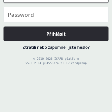
Přihlásit
Ztratili nebo zapomněli jste heslo?
© 2010-2026 ICARD platform
v5.0-2104-g94555374-2110.icardgroup